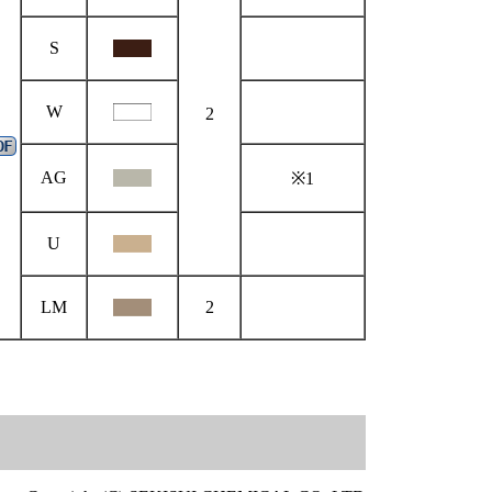
S
W
2
AG
※1
U
LM
2