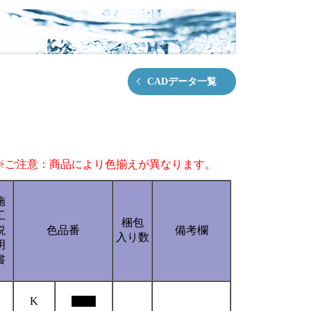
CADデータ一覧
※ご注意：商品により色揃えが異なります。
施
工
梱包
説
色品番
備考欄
入り数
明
書
K