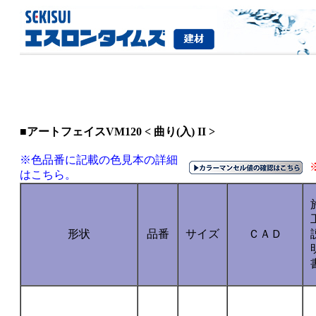
■アートフェイスVM120 < 曲り(入) II >
※色品番に記載の色見本の詳細
はこちら。
形状
品番
サイズ
ＣＡＤ