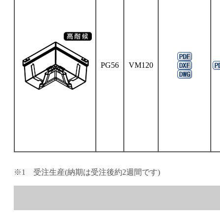
PG56
VM120
※1 受注生産(納期は受注後約2週間です)