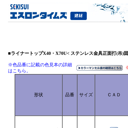
■ライナートップX40・X70U< ステンレス金具正面打(吊)固
※色品番に記載の色見本の詳細
はこちら。
形状
品番
サイズ
ＣＡＤ