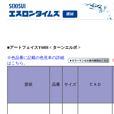
■アートフェイスY60H < ターンエルボ >
※色品番に記載の色見本の詳細
はこちら。
形状
品番
サイズ
ＣＡＤ