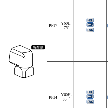
Y60H-
PF17
75°
Y60H-
PF34
85゜