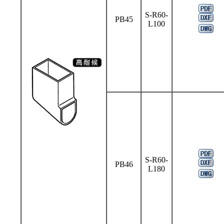
S-R60-
PB45
L100
S-R60-
PB46
L180