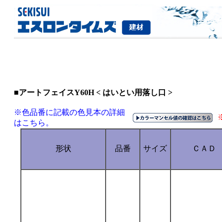
■アートフェイスY60H < はいとい用落し口 >
※色品番に記載の色見本の詳細
はこちら。
形状
品番
サイズ
ＣＡＤ