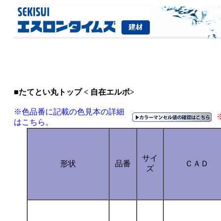
■たてとい丸トップ < 自在エルボ>
※色品番に記載の色見本の詳細
はこちら。
サイ
形状
品番
ＣＡＤ
ズ