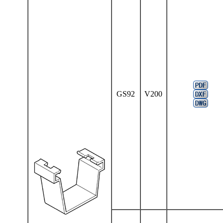
GS92
V200