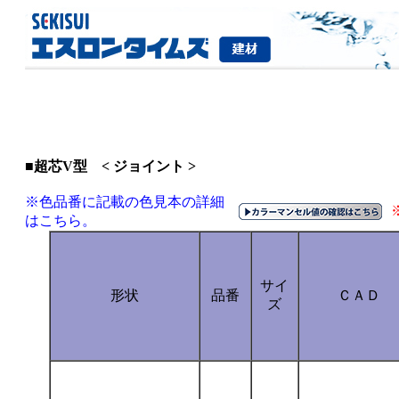
■超芯V型 < ジョイント >
※色品番に記載の色見本の詳細
はこちら。
サイ
形状
品番
ＣＡＤ
ズ