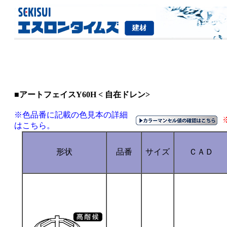
■アートフェイスY60H < 自在ドレン>
※色品番に記載の色見本の詳細
はこちら。
形状
品番
サイズ
ＣＡＤ