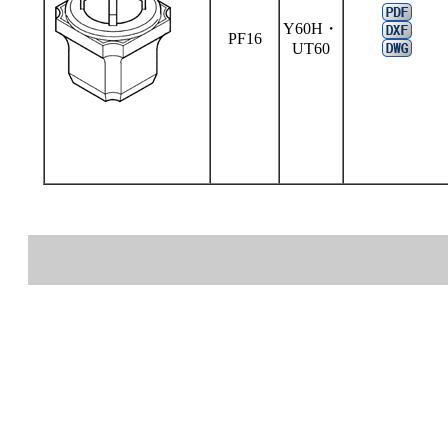
Y60H・
PF16
UT60