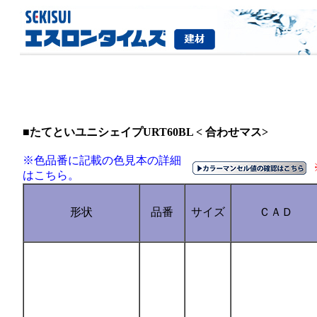
■たてといユニシェイプURT60BL < 合わせマス>
※色品番に記載の色見本の詳細
はこちら。
形状
品番
サイズ
ＣＡＤ