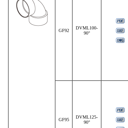
DVML100-
GF92
90°
DVML125-
GF95
90°