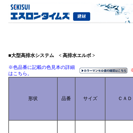
■大型高排水システム < 高排水エルボ >
※色品番に記載の色見本の詳細
はこちら。
形状
品番
サイズ
ＣＡＤ