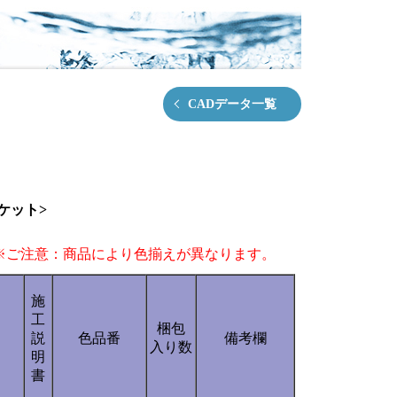
CADデータ一覧
ケット>
※ご注意：商品により色揃えが異なります。
施
工
梱包
説
色品番
備考欄
入り数
明
書