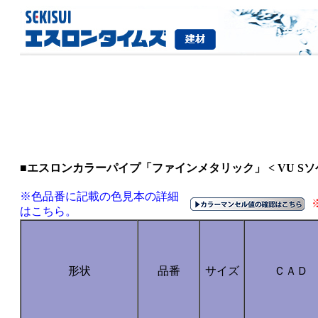
■エスロンカラーパイプ「ファインメタリック」 < VU Sソ
※色品番に記載の色見本の詳細
はこちら。
形状
品番
サイズ
ＣＡＤ