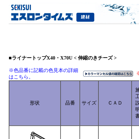
■ライナートップX40・X70U < 伸縮のきチーズ >
※色品番に記載の色見本の詳細
はこちら。
形状
品番
サイズ
ＣＡＤ