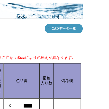
CADデータ一覧
※ご注意：商品により色揃えが異なります。
施
工
梱包
説
色品番
備考欄
入り数
明
書
K