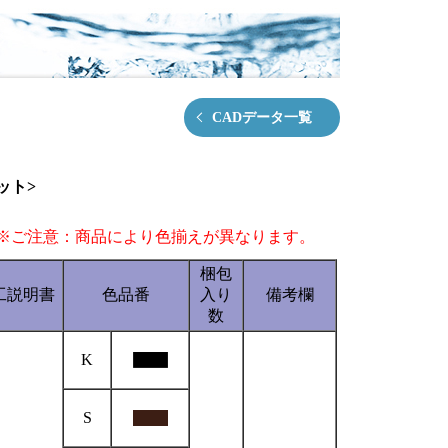
CADデータ一覧
ット>
※ご注意：商品により色揃えが異なります。
梱包
工説明書
色品番
入り
備考欄
数
K
S