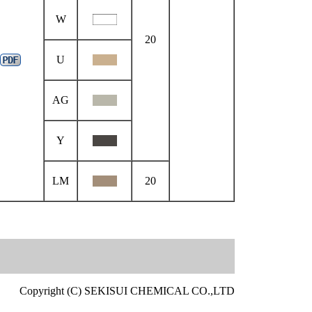
W
20
U
AG
Y
LM
20
Copyright (C) SEKISUI CHEMICAL CO.,LTD