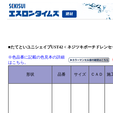
■たてといユニシェイプUST42 < ネジツキポーチドレンセ
※色品番に記載の色見本の詳細
はこちら。
形状
品番
サイズ
ＣＡＤ
施